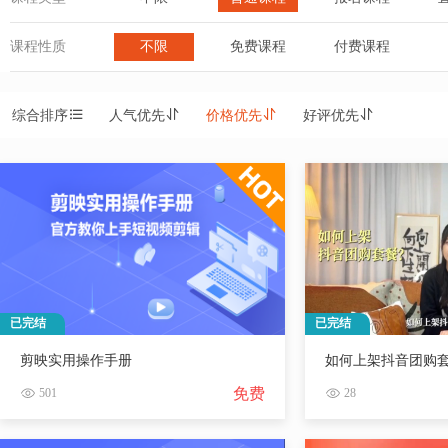
课程性质
不限
免费课程
付费课程
综合排序
人气优先
价格优先
好评优先
已完结
已完结
剪映实用操作手册
如何上架抖音团购
免费
501
28