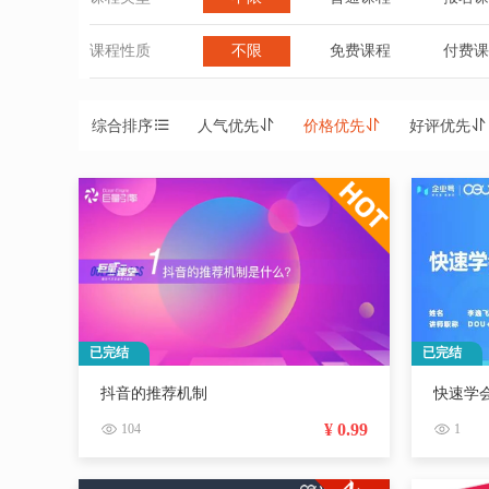
课程性质
不限
免费课程
付费课
综合排序
人气优先
价格优先
好评优先
已完结
已完结
抖音的推荐机制
快速学会
¥ 0.99
104
1