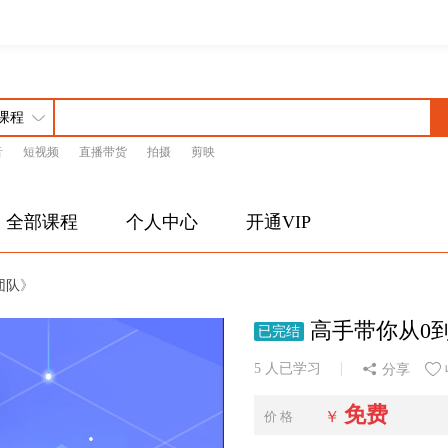
音
短视频
直播带货
拍摄
剪映
全部课程
个人中心
开通VIP
团队
》
 高手带你从0
已完结
5 人已学习
分享
免费
￥
价 格