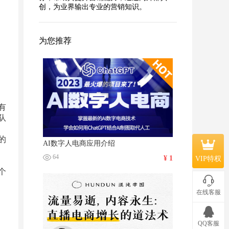
创，为业界输出专业的营销知识。
为您推荐
有
队
的
AI数字人电商应用介绍
64
¥ 1
VIP特权
个
同
在线客服
建
QQ客服