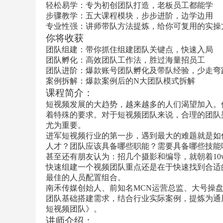
轻松易学：专为初创团队打造，老板员工都能学
步骤教学：五大课程模块，步步进阶，边学边用
专业性强：讲师带队方法提炼，给你可复用的实操
你将收获
团队组建：带你抓住组建团队关键点，快速入局
团队孵化：高效团队工作法，胜过海量招员工
团队进阶：爆款账号团队孵化及带队经验，少走弯
案例拆解：爆款案例后的N大团队模式拆解
课程简介：
短视频发展的大趋势，越来越多的人们渴望加入。
着特殊的要求。对于短视频团队来说，合理的团队
尤为重要。
进军短视频行业的第一步，遇到最大的难题就是如
人才？团队应该具备哪些职能？需要具备哪些技能
甚至还有朋友认为：招几个摄影和编导，就朝着10
快速组建一个视频团队重点还是在于快速找到合适
最佳的人员配置组合。
南禾传媒创始人、前知名MCN运营总监、大号操
团队基础搭建需求，结合行业实际案例，提炼为通
短视频团队》。
讲师介绍
：