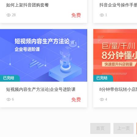
如何上架抖音团购套餐
抖音企业号操作手
免费
28
1
已完结
已完结
短视频内容生产方法论|企业号进阶课
8分钟带你玩转小店
免费
6
4
首页
上一页