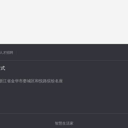
人才招聘
方式
浙江省金华市婺城区和悦路缤纷名座
智慧生活家