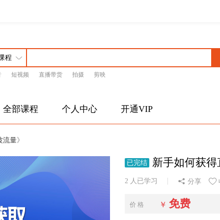
音
短视频
直播带货
拍摄
剪映
全部课程
个人中心
开通VIP
波流量
》
 新手如何获
已完结
2 人已学习
分享
免费
￥
价 格